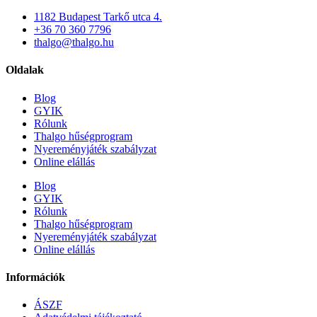
1182 Budapest Tarkő utca 4.
+36 70 360 7796
thalgo@thalgo.hu
Oldalak
Blog
GYIK
Rólunk
Thalgo hűségprogram
Nyereményjáték szabályzat
Online elállás
Blog
GYIK
Rólunk
Thalgo hűségprogram
Nyereményjáték szabályzat
Online elállás
Információk
ÁSZF