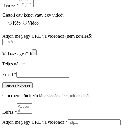
Kérdés
*
Csatolj egy képet vagy egy videót
Kép
Video
Adjon meg egy URL-t a videóhoz
(nem kötelező)
Válassz egy fájlt
Teljes név:
*
Email
*
Kérdés küldése
Cím
(nem kötelező)
Leírás
*
Adjon meg egy URL-t a videóhoz
*