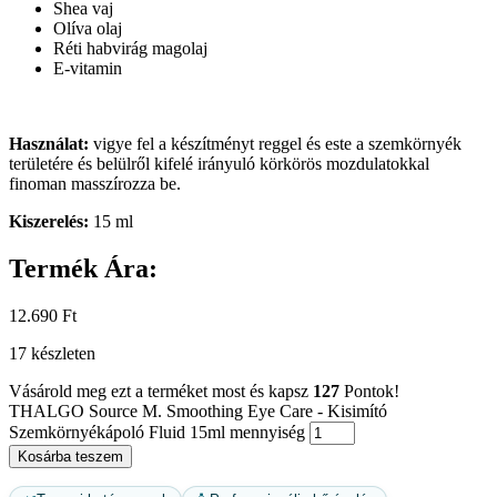
Shea vaj
Olíva olaj
Réti habvirág magolaj
E-vitamin
Használat:
vigye fel a készítményt reggel és este a szemkörnyék
területére és belülről kifelé irányuló körkörös mozdulatokkal
finoman masszírozza be.
Kiszerelés:
15 ml
Termék Ára:
12.690
Ft
17 készleten
Vásárold meg ezt a terméket most és kapsz
127
Pontok!
THALGO Source M. Smoothing Eye Care - Kisimító
Szemkörnyékápoló Fluid 15ml mennyiség
Kosárba teszem