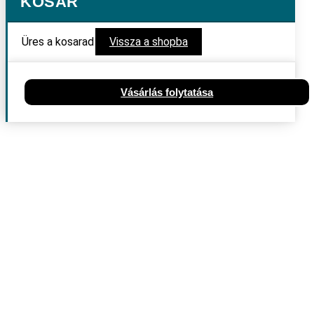
KOSÁR
Üres a kosarad
Vissza a shopba
Vásárlás folytatása