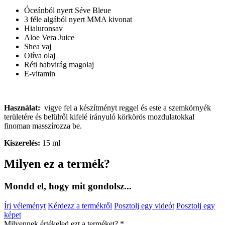
Óceánból nyert Séve Bleue
3 féle algából nyert MMA kivonat
Hialuronsav
Aloe Vera Juice
Shea vaj
Olíva olaj
Réti habvirág magolaj
E-vitamin
Használat:
vigye fel a készítményt reggel és este a szemkörnyék
területére és belülről kifelé irányuló körkörös mozdulatokkal
finoman masszírozza be.
Kiszerelés:
15 ml
Milyen ez a termék?
Mondd el, hogy mit gondolsz...
Írj véleményt
Kérdezz a termékről
Posztolj egy videót
Posztolj egy
képet
Milyennek értékeled ezt a terméket?
*