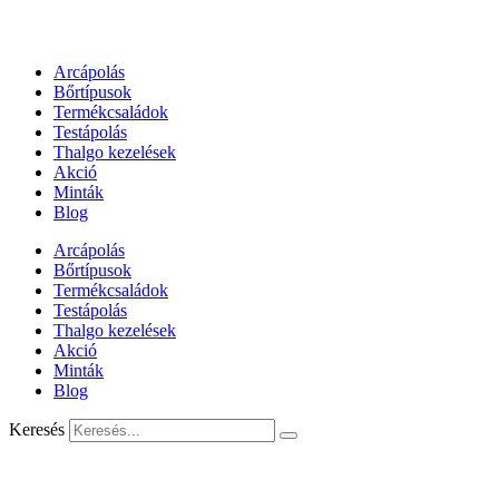
Arcápolás
Bőrtípusok
Termékcsaládok
Testápolás
Thalgo kezelések
Akció
Minták
Blog
Arcápolás
Bőrtípusok
Termékcsaládok
Testápolás
Thalgo kezelések
Akció
Minták
Blog
Keresés