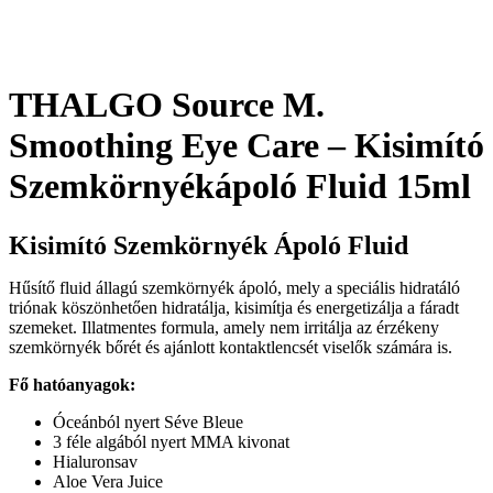
THALGO Source M.
Smoothing Eye Care – Kisimító
Szemkörnyékápoló Fluid 15ml
Kisimító Szemkörnyék Ápoló Fluid
Hűsítő fluid állagú szemkörnyék ápoló, mely a speciális hidratáló
triónak köszönhetően hidratálja, kisimítja és energetizálja a fáradt
szemeket. Illatmentes formula, amely nem irritálja az érzékeny
szemkörnyék bőrét és ajánlott kontaktlencsét viselők számára is.
Fő hatóanyagok:
Óceánból nyert Séve Bleue
3 féle algából nyert MMA kivonat
Hialuronsav
Aloe Vera Juice