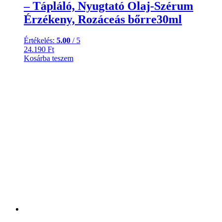
– Tápláló, Nyugtató Olaj-Szérum
Érzékeny, Rozáceás bőrre30ml
Értékelés:
5.00
/ 5
24.190
Ft
Kosárba teszem