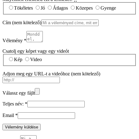
Tökéletes
Jó
Átlagos
Közepes
Gyenge
Cím
(nem kötelező)
Vélemény
*
Csatolj egy képet vagy egy videót
Kép
Video
Adjon meg egy URL-t a videóhoz
(nem kötelező)
Válassz egy fájlt
Teljes név:
*
Email
*
Vélemény küldése