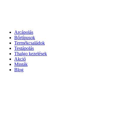
Arcápolás
Bőrtípusok
Termékcsaládok
Testápolás
Thalgo kezelések
Akció
Minták
Blog