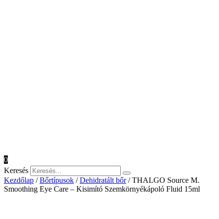
0
Keresés
Kezdőlap
/
Bőrtípusok
/
Dehidratált bőr
/ THALGO Source M.
Smoothing Eye Care – Kisimító Szemkörnyékápoló Fluid 15ml