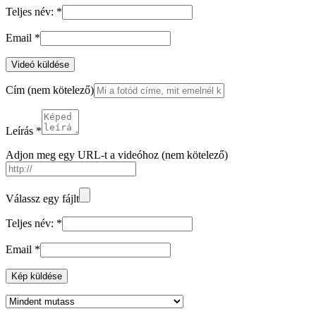
Teljes név:
*
Email
*
Videó küldése
Cím
(nem kötelező)
Leírás
*
Adjon meg egy URL-t a videóhoz
(nem kötelező)
Válassz egy fájlt
Teljes név:
*
Email
*
Kép küldése