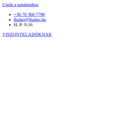
Ugrás a tartalomhoz
+36 70 360 7796
thalgo@thalgo.hu
H–P: 9-16
VISZONTELADÓKNAK