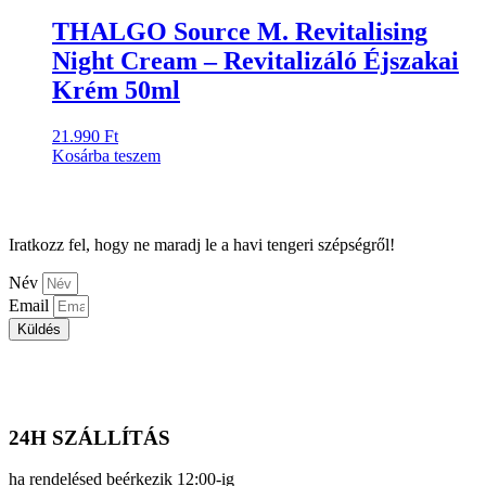
THALGO Source M. Revitalising
Night Cream – Revitalizáló Éjszakai
Krém 50ml
21.990
Ft
Kosárba teszem
Iratkozz fel, hogy ne maradj le a havi tengeri szépségről!
Név
Email
Küldés
24H SZÁLLÍTÁS
ha rendelésed beérkezik 12:00-ig