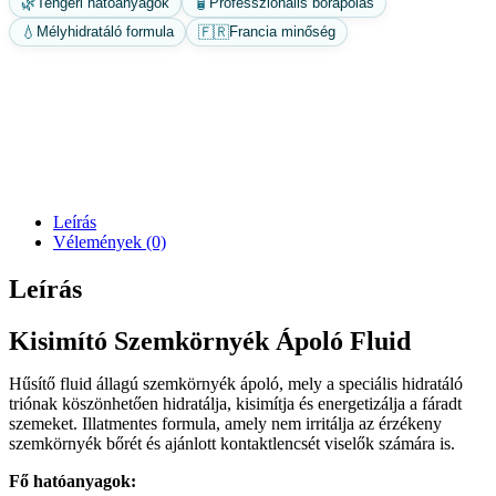
🌿
🧴
Tengeri hatóanyagok
Professzionális bőrápolás
💧
🇫🇷
Mélyhidratáló formula
Francia minőség
Leírás
Vélemények (0)
Leírás
Kisimító Szemkörnyék Ápoló Fluid
Hűsítő fluid állagú szemkörnyék ápoló, mely a speciális hidratáló
triónak köszönhetően hidratálja, kisimítja és energetizálja a fáradt
szemeket. Illatmentes formula, amely nem irritálja az érzékeny
szemkörnyék bőrét és ajánlott kontaktlencsét viselők számára is.
Fő hatóanyagok: