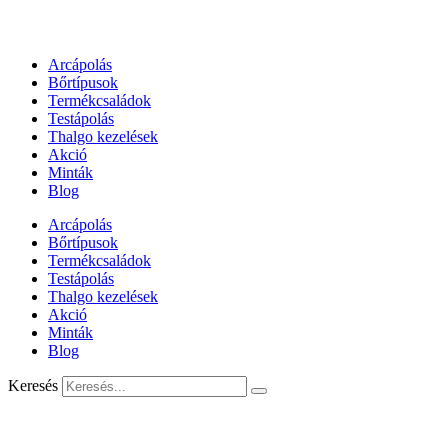
Arcápolás
Bőrtípusok
Termékcsaládok
Testápolás
Thalgo kezelések
Akció
Minták
Blog
Arcápolás
Bőrtípusok
Termékcsaládok
Testápolás
Thalgo kezelések
Akció
Minták
Blog
Keresés