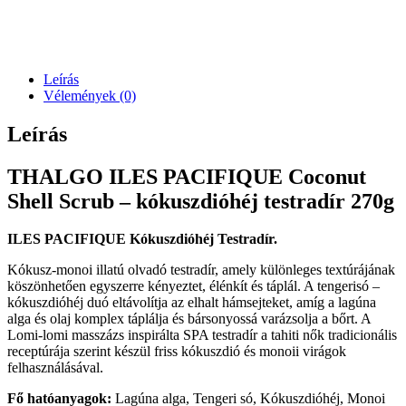
Leírás
Vélemények (0)
Leírás
THALGO ILES PACIFIQUE Coconut
Shell Scrub – kókuszdióhéj testradír 270g
ILES PACIFIQUE
Kókuszdióhéj Testradír.
Kókusz-monoi illatú olvadó testradír, amely különleges textúrájának
köszönhetően egyszerre kényeztet, élénkít és táplál. A tengerisó –
kókuszdióhéj duó eltávolítja az elhalt hámsejteket, amíg a lagúna
alga és olaj komplex táplálja és bársonyossá varázsolja a bőrt. A
Lomi-lomi masszázs inspirálta SPA testradír a tahiti nők tradicionális
receptúrája szerint készül friss kókuszdió és monoii virágok
felhasználásával.
Fő hatóanyagok:
Lagúna alga, Tengeri só, Kókuszdióhéj, Monoi