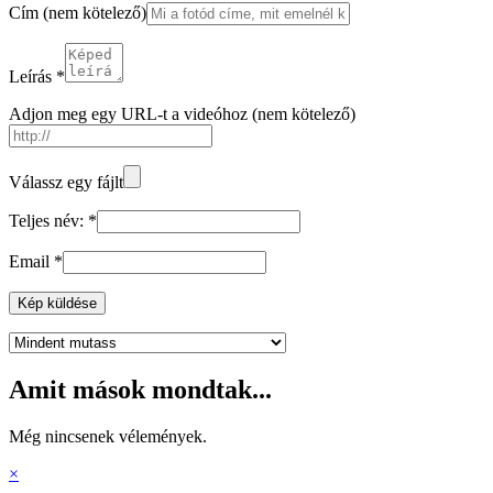
Cím
(nem kötelező)
Leírás
*
Adjon meg egy URL-t a videóhoz
(nem kötelező)
Válassz egy fájlt
Teljes név:
*
Email
*
Kép küldése
Amit mások mondtak...
Még nincsenek vélemények.
×