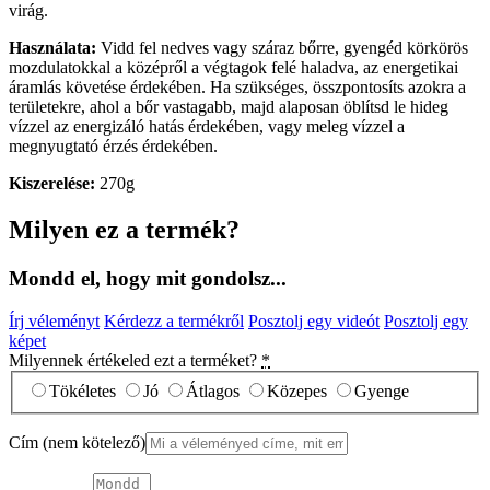
virág.
Használata:
Vidd fel nedves vagy száraz bőrre, gyengéd körkörös
mozdulatokkal a középről a végtagok felé haladva, az energetikai
áramlás követése érdekében. Ha szükséges, összpontosíts azokra a
területekre, ahol a bőr vastagabb, majd alaposan öblítsd le hideg
vízzel az energizáló hatás érdekében, vagy meleg vízzel a
megnyugtató érzés érdekében.
Kiszerelése:
270g
Milyen ez a termék?
Mondd el, hogy mit gondolsz...
Írj véleményt
Kérdezz a termékről
Posztolj egy videót
Posztolj egy
képet
Milyennek értékeled ezt a terméket?
*
Tökéletes
Jó
Átlagos
Közepes
Gyenge
Cím
(nem kötelező)