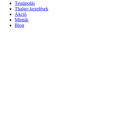
Testápolás
Thalgo kezelések
Akció
Minták
Blog