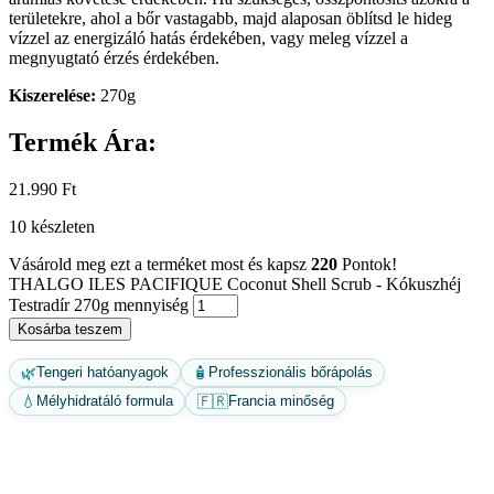
területekre, ahol a bőr vastagabb, majd alaposan öblítsd le hideg
vízzel az energizáló hatás érdekében, vagy meleg vízzel a
megnyugtató érzés érdekében.
Kiszerelése:
270g
Termék Ára:
21.990
Ft
10 készleten
Vásárold meg ezt a terméket most és kapsz
220
Pontok!
THALGO ILES PACIFIQUE Coconut Shell Scrub - Kókuszhéj
Testradír 270g mennyiség
Kosárba teszem
🌿
🧴
Tengeri hatóanyagok
Professzionális bőrápolás
💧
🇫🇷
Mélyhidratáló formula
Francia minőség