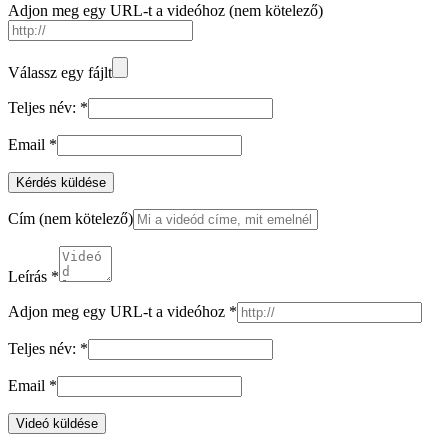
Adjon meg egy URL-t a videóhoz
(nem kötelező)
Válassz egy fájlt
Teljes név:
*
Email
*
Kérdés küldése
Cím
(nem kötelező)
Leírás
*
Adjon meg egy URL-t a videóhoz
*
Teljes név:
*
Email
*
Videó küldése