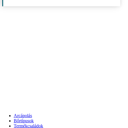
Arcápolás
Bőrtípusok
Termékcsaládok