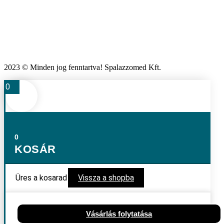
2023 © Minden jog fenntartva! Spalazzomed Kft.
0
0
KOSÁR
Üres a kosarad
Vissza a shopba
Vásárlás folytatása