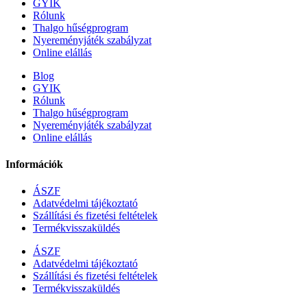
GYIK
Rólunk
Thalgo hűségprogram
Nyereményjáték szabályzat
Online elállás
Blog
GYIK
Rólunk
Thalgo hűségprogram
Nyereményjáték szabályzat
Online elállás
Információk
ÁSZF
Adatvédelmi tájékoztató
Szállítási és fizetési feltételek
Termékvisszaküldés
ÁSZF
Adatvédelmi tájékoztató
Szállítási és fizetési feltételek
Termékvisszaküldés