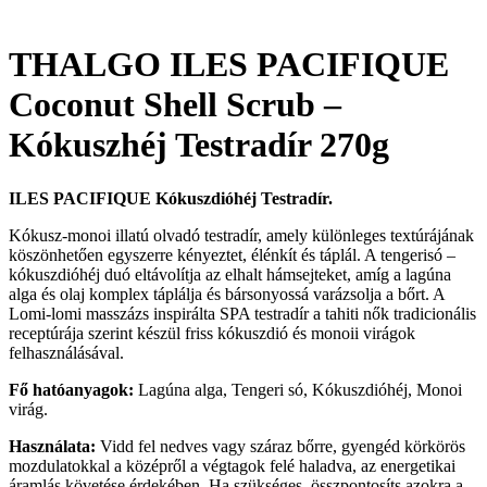
THALGO ILES PACIFIQUE
Coconut Shell Scrub –
Kókuszhéj Testradír 270g
ILES PACIFIQUE
Kókuszdióhéj Testradír.
Kókusz-monoi illatú olvadó testradír, amely különleges textúrájának
köszönhetően egyszerre kényeztet, élénkít és táplál. A tengerisó –
kókuszdióhéj duó eltávolítja az elhalt hámsejteket, amíg a lagúna
alga és olaj komplex táplálja és bársonyossá varázsolja a bőrt. A
Lomi-lomi masszázs inspirálta SPA testradír a tahiti nők tradicionális
receptúrája szerint készül friss kókuszdió és monoii virágok
felhasználásával.
Fő hatóanyagok:
Lagúna alga, Tengeri só, Kókuszdióhéj, Monoi
virág.
Használata:
Vidd fel nedves vagy száraz bőrre, gyengéd körkörös
mozdulatokkal a középről a végtagok felé haladva, az energetikai
áramlás követése érdekében. Ha szükséges, összpontosíts azokra a