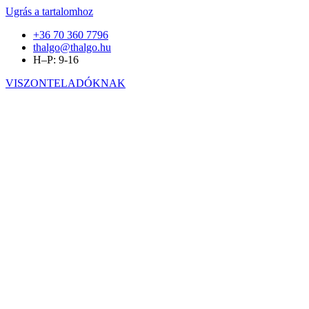
Ugrás a tartalomhoz
+36 70 360 7796
thalgo@thalgo.hu
H–P: 9-16
VISZONTELADÓKNAK