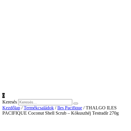
0
Keresés
Kezdőlap
/
Termékcsaládok
/
Iles Pacifique
/ THALGO ILES
PACIFIQUE Coconut Shell Scrub – Kókuszhéj Testradír 270g