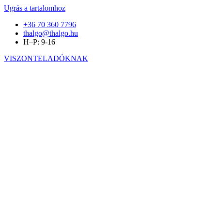
Ugrás a tartalomhoz
+36 70 360 7796
thalgo@thalgo.hu
H–P: 9-16
VISZONTELADÓKNAK