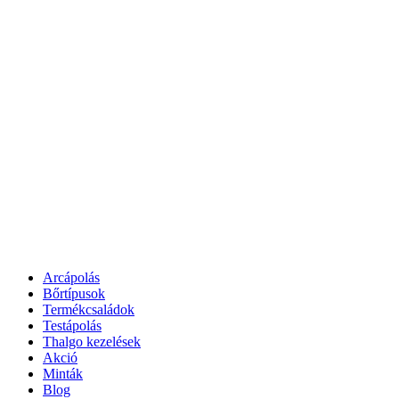
Arcápolás
Bőrtípusok
Termékcsaládok
Testápolás
Thalgo kezelések
Akció
Minták
Blog