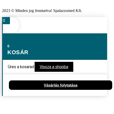
2023 © Minden jog fenntartva! Spalazzomed Kft.
0
0
KOSÁR
Üres a kosarad
Vissza a shopba
Vásárlás folytatása