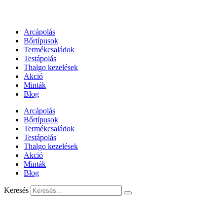
Arcápolás
Bőrtípusok
Termékcsaládok
Testápolás
Thalgo kezelések
Akció
Minták
Blog
Arcápolás
Bőrtípusok
Termékcsaládok
Testápolás
Thalgo kezelések
Akció
Minták
Blog
Keresés