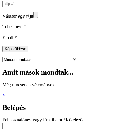
Válassz egy fájlt
Teljes név:
*
Email
*
Kép küldése
Amit mások mondtak...
Még nincsenek vélemények.
×
Belépés
Felhasználónév vagy Email cím
*
Kötelező