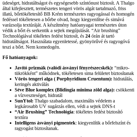
üdeséget, hidratáltságot és egységesebb színtónust biztosít. A Thalgo
által kifejlesztett, természetes tengeri vörös algát tartalmazó, friss
illatú, bőrtökéletesítő BB Krém természetes ragyogással és homogén
fedéssel tökéletesen a bőrbe olvad, hogy kiegyenlítse és simává
varázsolja textúráját. A készítmény hatóanyagai természetes úton
védik a bőrt és serkentik a sejtek megújulását. “Air brushing”
Technológiával tökéletes fedést biztosít, és
24
órán át tartó
hidratáltságot. Használata egyenletessé, gyönyörűvé és ragyogóvá
teszi a bőrt. Nem komedogén.
Fő hatóanyagok:
Javító prizmák (valódi ásványi fényrészecskék):
“mikro-
tükrökként” működnek, tökéletesen sima felületet biztosítanak
Vörös tengeri alga ( Porphyridium Cruentum):
hidratálás,
keringés aktiválás
Séve Blue komplex (Blidingia minima zöld alga):
csökkenti
a vízveszteséget, hidratál
SunYtol:
Thalgo szabadalom, maximális védelem a
legkárosabb UV sugárzás ellen, védi a sejtek DNS-t
“Air Brushing” Technológia
: tökéletes fedést biztosító
textúra
Intelligens ásványi pigmentek
: kiegyenlítik a bőrfelszínt és
ragyogást biztosítanak.