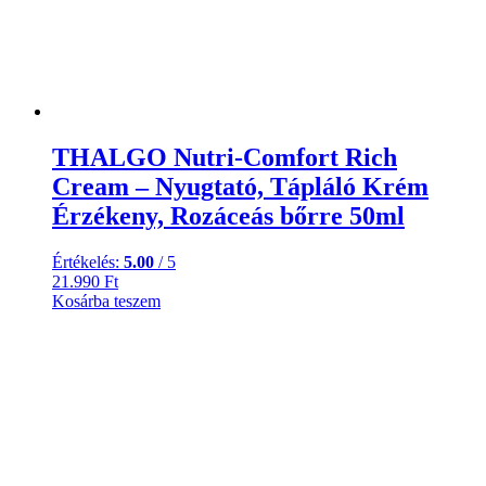
THALGO Nutri-Comfort Rich
Cream – Nyugtató, Tápláló Krém
Érzékeny, Rozáceás bőrre 50ml
Értékelés:
5.00
/ 5
21.990
Ft
Kosárba teszem