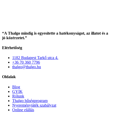
“A Thalgo mindig is egyesítette a hatékonyságot, az illatot és a
jó közérzetet.”
Elérhetőség
1182 Budapest Tarkő utca 4.
+36 70 360 7796
thalgo@thalgo.hu
Oldalak
Blog
GYIK
Rólunk
Thalgo hűségprogram
Nyereményjáték szabályzat
Online elállás