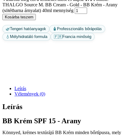
THALGO Source M. BB Cream - Gold - BB Krém - Arany
(sötétbarna árnyalat) 40ml mennyiség
Kosárba teszem
🌿
🧴
Tengeri hatóanyagok
Professzionális bőrápolás
💧
🇫🇷
Mélyhidratáló formula
Francia minőség
Leírás
Vélemények (0)
Leírás
BB Krém SPF 15 ‐ Arany
Könnyed, krémes textúrájú BB Krém minden bőrtípusra, mely