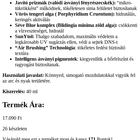
Javító prizmák (valódi ásványi fényrészecskék):
“mikro-
tükrökként” működnek, tökéletesen sima felületet biztosítanak
Vörös tengeri alga ( Porphyridium Cruentum):
hidratálás,
keringés aktiválás
Séve Blue komplex (Blidingia minima zöld alga):
csökkenti
a vízveszteséget, hidratál
SunYtol:
Thalgo szabadalom, maximális védelem a
legkárosabb UV sugárzás ellen, védi a sejtek DNS-t
“Air Brushing” Technológia
: tökéletes fedést biztosító
textúra
Intelligens ásványi pigmentek
: kiegyenlítik a bőrfelszínt és
ragyogást biztosítanak.
Használati javaslat:
Könnyed, simogató mozdulatokkal vigyük fel
az arc és nyak területére.
Kiszerelés:
40 ml
Termék Ára:
17.090
Ft
26 készleten
Vásárold meg ezt a terméket most és kapsz
171
Pontok!