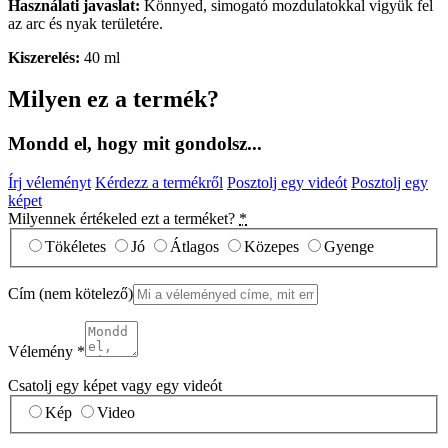
Használati javaslat:
Könnyed, simogató mozdulatokkal vigyük fel
az arc és nyak területére.
Kiszerelés:
40 ml
Milyen ez a termék?
Mondd el, hogy mit gondolsz...
Írj véleményt
Kérdezz a termékről
Posztolj egy videót
Posztolj egy
képet
Milyennek értékeled ezt a terméket?
*
Tökéletes
Jó
Átlagos
Közepes
Gyenge
Cím
(nem kötelező)
Vélemény
*
Csatolj egy képet vagy egy videót
Kép
Video