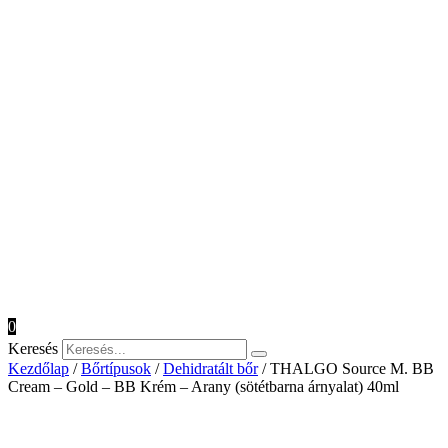
0
Keresés
Kezdőlap
/
Bőrtípusok
/
Dehidratált bőr
/ THALGO Source M. BB
Cream – Gold – BB Krém – Arany (sötétbarna árnyalat) 40ml