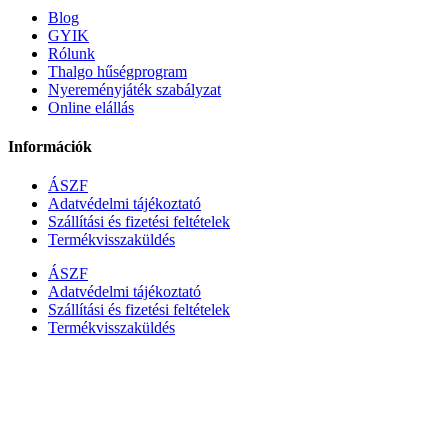
Blog
GYIK
Rólunk
Thalgo hűségprogram
Nyereményjáték szabályzat
Online elállás
Információk
ÁSZF
Adatvédelmi tájékoztató
Szállítási és fizetési feltételek
Termékvisszaküldés
ÁSZF
Adatvédelmi tájékoztató
Szállítási és fizetési feltételek
Termékvisszaküldés