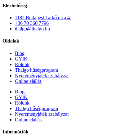
Elérhetőség
1182 Budapest Tarkő utca 4.
+36 70 360 7796
thalgo@thalgo.hu
Oldalak
Blog
GYIK
Rólunk
Thalgo hűségprogram
Nyereményjáték szabályzat
Online elállás
Blog
GYIK
Rólunk
Thalgo hűségprogram
Nyereményjáték szabályzat
Online elállás
Információk