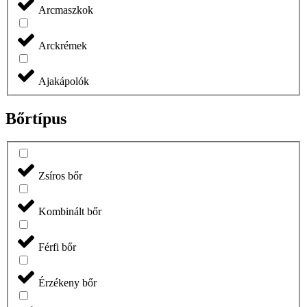
Arcmaszkok
Arckrémek
Ajakápolók
Bőrtípus
Zsíros bőr
Kombinált bőr
Férfi bőr
Érzékeny bőr