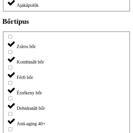
Ajakápolók
Bőrtípus
Zsíros bőr
Kombinált bőr
Férfi bőr
Érzékeny bőr
Dehidratált bőr
Anti-aging 40+