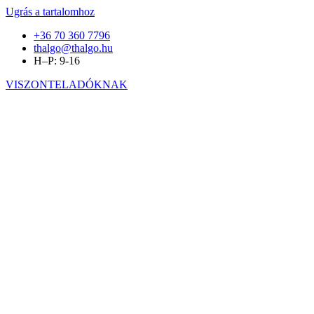
Ugrás a tartalomhoz
+36 70 360 7796
thalgo@thalgo.hu
H–P: 9-16
VISZONTELADÓKNAK