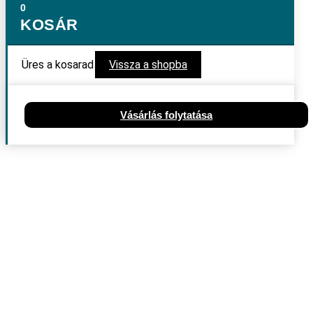
0
KOSÁR
Üres a kosarad
Vissza a shopba
Vásárlás folytatása