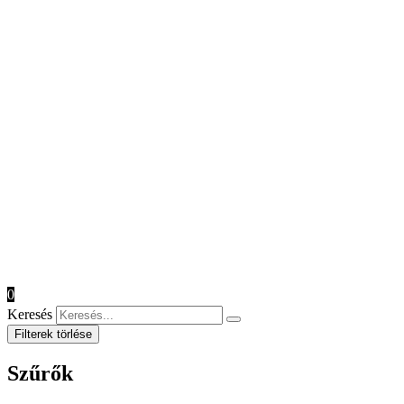
0
Keresés
Filterek törlése
Szűrők