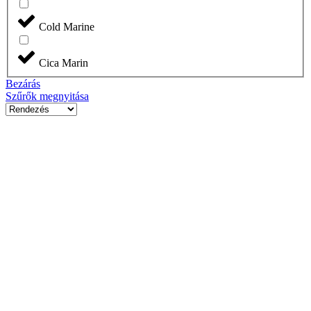
Cold Marine
Cica Marin
Bezárás
Szűrők megnyitása