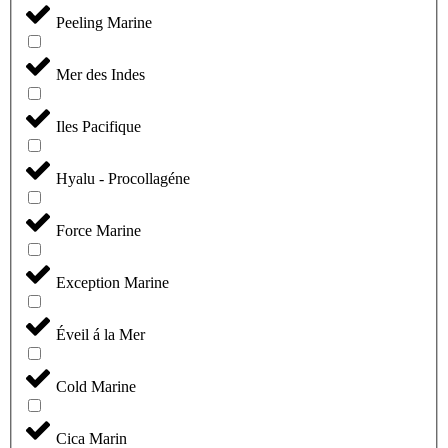
Peeling Marine
Mer des Indes
Iles Pacifique
Hyalu - Procollagéne
Force Marine
Exception Marine
Éveil á la Mer
Cold Marine
Cica Marin