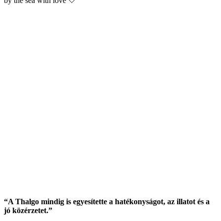
by the sea with love 🤍
“A Thalgo mindig is egyesítette a hatékonyságot, az illatot és a
jó közérzetet.”