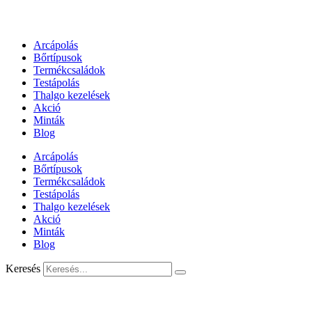
Arcápolás
Bőrtípusok
Termékcsaládok
Testápolás
Thalgo kezelések
Akció
Minták
Blog
Arcápolás
Bőrtípusok
Termékcsaládok
Testápolás
Thalgo kezelések
Akció
Minták
Blog
Keresés