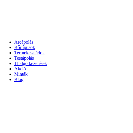
Arcápolás
Bőrtípusok
Termékcsaládok
Testápolás
Thalgo kezelések
Akció
Minták
Blog