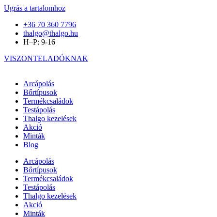
Ugrás a tartalomhoz
+36 70 360 7796
thalgo@thalgo.hu
H–P: 9-16
VISZONTELADÓKNAK
Arcápolás
Bőrtípusok
Termékcsaládok
Testápolás
Thalgo kezelések
Akció
Minták
Blog
Arcápolás
Bőrtípusok
Termékcsaládok
Testápolás
Thalgo kezelések
Akció
Minták